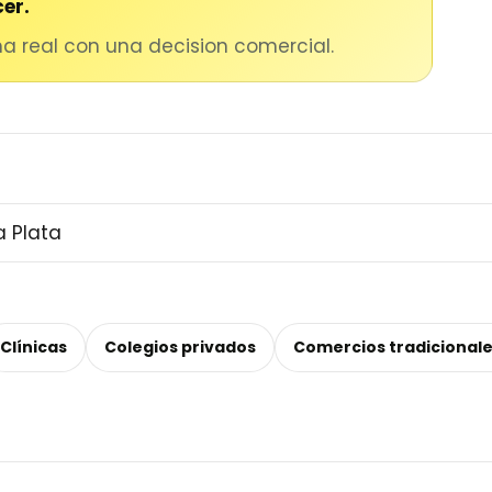
er.
 real con una decision comercial.
Clínicas
Colegios privados
Comercios tradicional