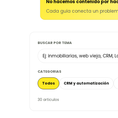
No hacemos contenido por hac
Cada guia conecta un problema
BUSCAR POR TEMA
CATEGORIAS
Todos
CRM y automatización
30 articulos