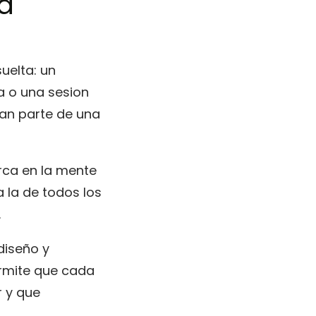
ta
uelta: un
a o una sesion
man parte de una
rca en la mente
a la de todos los
.
diseño y
rmite que cada
r y que