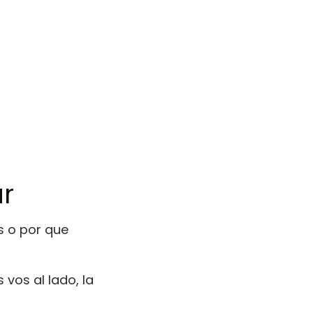
r
s o por que
vos al lado, la