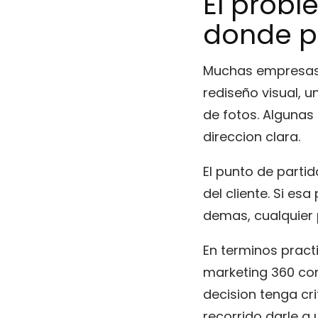
El probl
donde p
Muchas empresas i
rediseño visual,
de fotos. Algunas
direccion clara.
El punto de parti
del cliente. Si es
demas, cualquier
En terminos practi
marketing 360 co
decision tenga cri
recorrido darle a 