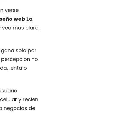
n verse
iseño web La
 vea mas claro,
e gana solo por
a percepcion no
a, lenta o
usuario
celular y recien
 a negocios de