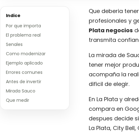
Que deberia tener
Indice
profesionales y g
Por que importa
Plata negocios
de
El problema real
transmita confian
Senales
Como modernizar
La mirada de Sauc
Ejemplo aplicado
tener mejor produ
Errores comunes
acompaña la reali
Antes de invertir
dificil de elegir.
Mirada Sauco
En La Plata y alre
Que medir
compara en Google,
despues decide si 
La Plata, City Bel