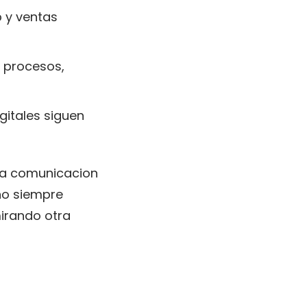
p y ventas
, procesos,
gitales siguen
 la comunicacion
no siempre
irando otra