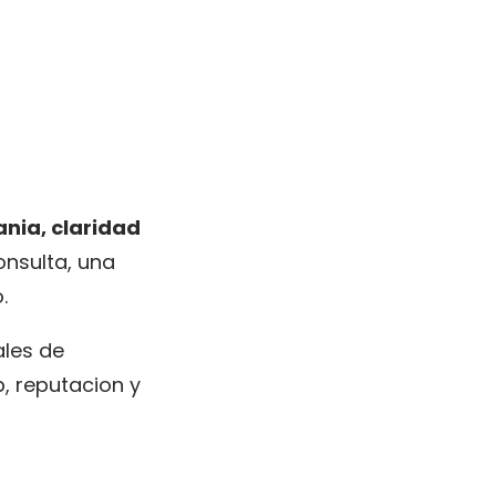
nia, claridad
onsulta, una
.
ales de
, reputacion y