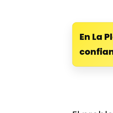
En La P
confian