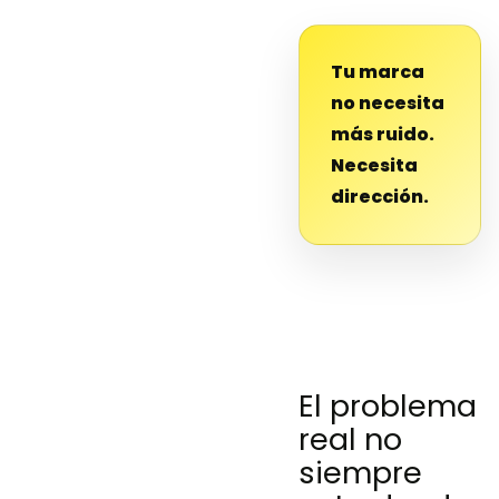
Tu marca
no necesita
más ruido.
Necesita
dirección.
El problema
real no
siempre