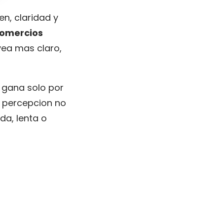
n, claridad y
comercios
vea mas claro,
e gana solo por
a percepcion no
a, lenta o