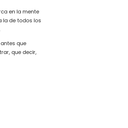
rca en la mente
a la de todos los
.
 antes que
rar, que decir,