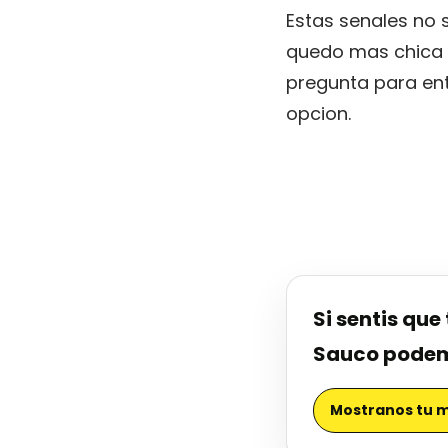
Estas senales no s
quedo mas chica 
pregunta para en
opcion.
Si sentis qu
Sauco podemo
Mostranos tu 