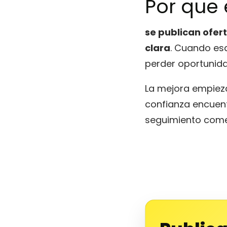
Por que
se publican ofert
clara
. Cuando es
perder oportunida
La mejora empieza
confianza encuent
seguimiento comer