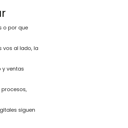
r
s o por que
vos al lado, la
p y ventas
, procesos,
gitales siguen