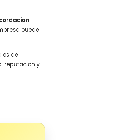
ecordacion
empresa puede
ales de
, reputacion y