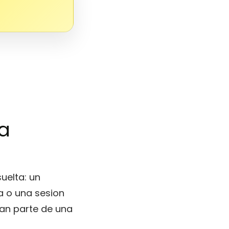
ta
uelta: un
a o una sesion
man parte de una