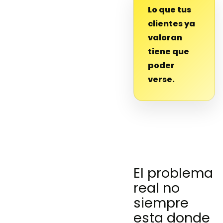
Lo que tus
clientes ya
valoran
tiene que
poder
verse.
El problema
real no
siempre
esta donde